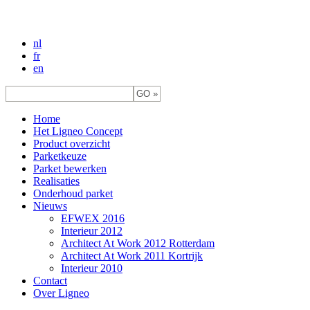
nl
fr
en
Home
Het Ligneo Concept
Product overzicht
Parketkeuze
Parket bewerken
Realisaties
Onderhoud parket
Nieuws
EFWEX 2016
Interieur 2012
Architect At Work 2012 Rotterdam
Architect At Work 2011 Kortrijk
Interieur 2010
Contact
Over Ligneo