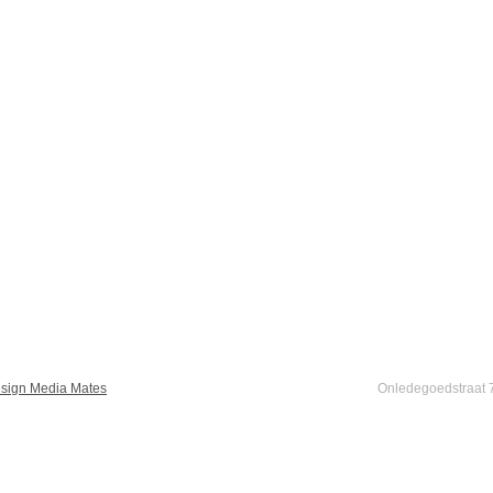
sign Media Mates
Onledegoedstraat 7