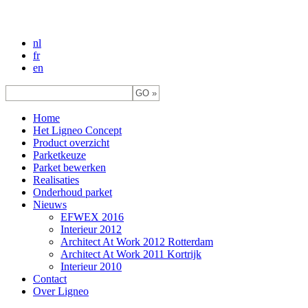
nl
fr
en
Home
Het Ligneo Concept
Product overzicht
Parketkeuze
Parket bewerken
Realisaties
Onderhoud parket
Nieuws
EFWEX 2016
Interieur 2012
Architect At Work 2012 Rotterdam
Architect At Work 2011 Kortrijk
Interieur 2010
Contact
Over Ligneo