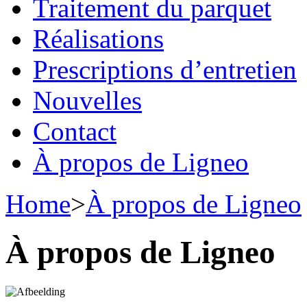
Traitement du parquet
Réalisations
Prescriptions d’entretien
Nouvelles
Contact
À propos de Ligneo
Home
>
À propos de Ligneo
À propos de Ligneo