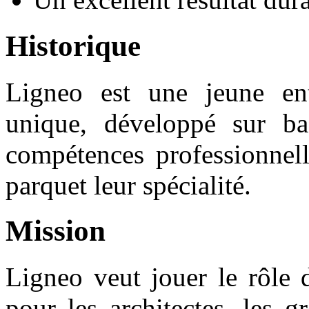
Historique
Ligneo est une jeune ent
unique, développé sur ba
compétences professionnell
parquet leur spécialité.
Mission
Ligneo veut jouer le rôle 
pour les architectes, les g